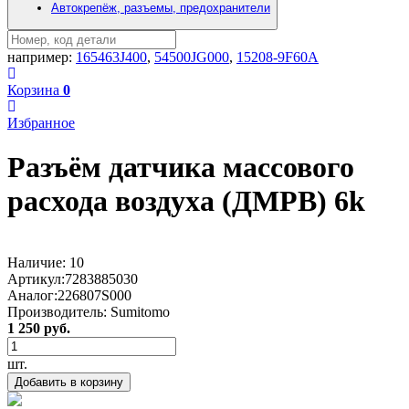
Автокрепёж, разъемы, предохранители
например:
165463J400
,
54500JG000
,
15208-9F60A
Корзина
0
Избранное
Разъём датчика массового
расхода воздуха (ДМРВ) 6k
Наличие:
10
Артикул:
7283885030
Аналог:
226807S000
Производитель:
Sumitomo
1 250 руб.
шт.
Добавить в корзину