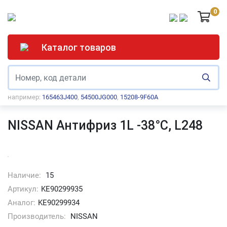
0
Каталог товаров
например:
165463J400
,
54500JG000
,
15208-9F60A
NISSAN Антифриз 1L -38°C, L248
Наличие:
15
Артикул:
KE90299935
Аналог:
KE90299934
Производитель:
NISSAN