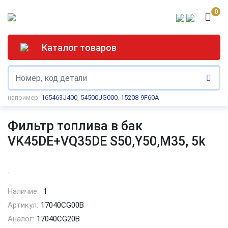
0
Каталог товаров
например:
165463J400
,
54500JG000
,
15208-9F60A
Фильтр топлива в бак
VK45DE+VQ35DE S50,Y50,M35, 5k
Наличие:
1
Артикул:
17040CG00B
Аналог:
17040CG20B