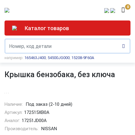
0
Каталог товаров
например:
165463J400
,
54500JG000
,
15208-9F60A
Крышка бензобака, без ключа
Наличие:
Под заказ (2-10 дней)
Артикул:
172515XB0A
Аналог:
17251JD00A
Производитель:
NISSAN