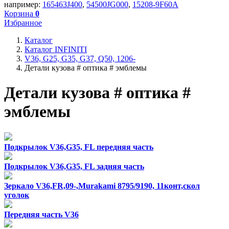
например:
165463J400
,
54500JG000
,
15208-9F60A
Корзина
0
Избранное
Каталог
Каталог INFINITI
V36, G25, G35, G37, Q50, 1206-
Детали кузова # оптика # эмблемы
Детали кузова # оптика #
эмблемы
Подкрылок V36,G35, FL передняя часть
Подкрылок V36,G35, FL задняя часть
Зеркало V36,FR,09-,Murakami 8795/9190, 11конт,скол
уголок
Передняя часть V36