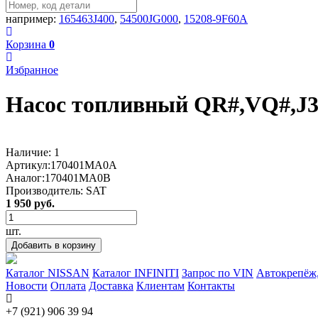
например:
165463J400
,
54500JG000
,
15208-9F60A
Корзина
0
Избранное
Насос топливный QR#,VQ#,J32
Наличие:
1
Артикул:
170401MA0A
Аналог:
170401MA0B
Производитель:
SAT
1 950 руб.
шт.
Добавить в корзину
Каталог NISSAN
Каталог INFINITI
Запрос по VIN
Автокрепёж,
Новости
Оплата
Доставка
Клиентам
Контакты
+7 (921) 906 39 94