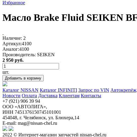
Избранное
Масло Brake Fluid SEIKEN BF
Наличие:
2
Артикул:
4100
Аналог:
4100
Производитель:
SEIKEN
2 950 руб.
шт.
Добавить в корзину
Каталог NISSAN
Каталог INFINITI
Запрос по VIN
Автокрепёж,
Новости
Оплата
Доставка
Клиентам
Контакты
+7 (921) 906 39 94
ООО «АВТОЛИГА»,
ИНН 7451376150745101001
454048, г. Челябинск, ул. Блюхера,14
E-mail: mag@nissan-chel.ru
2022 © Интернет-магазин запчастей nissan-chel.ru