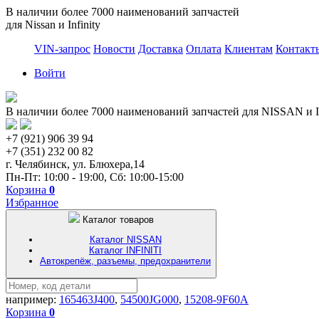
В наличии более 7000 наименований запчастей
для Nissan и Infinity
VIN-запрос
Новости
Доставка
Оплата
Клиентам
Контакт
Войти
В наличии более 7000 наименований запчастей для NISSAN и I
+7 (921) 906 39 94
+7 (351) 232 00 82
г. Челябинск, ул. Блюхера,14
Пн-Пт: 10:00 - 19:00, Сб: 10:00-15:00
Корзина
0
Избранное
Каталог товаров
Каталог NISSAN
Каталог INFINITI
Автокрепёж, разъемы, предохранители
например:
165463J400
,
54500JG000
,
15208-9F60A
Корзина
0