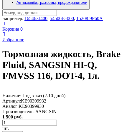
Автокрепёж, разъемы, предохранители
например:
165463J400
,
54500JG000
,
15208-9F60A
Корзина
0
Избранное
Тормозная жидкость, Brake
Fluid, SANGSIN HI-Q,
FMVSS 116, DOT-4, 1л.
Наличие:
Под заказ (2-10 дней)
Артикул:
KE90399932
Аналог:
KE90399930
Производитель:
SANGSIN
1 500 руб.
шт.