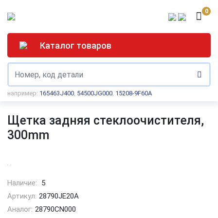
0
Каталог товаров
например:
165463J400
,
54500JG000
,
15208-9F60A
Щетка задняя стеклоочистителя,
300mm
Наличие:
5
Артикул:
28790JE20A
Аналог:
28790CN000